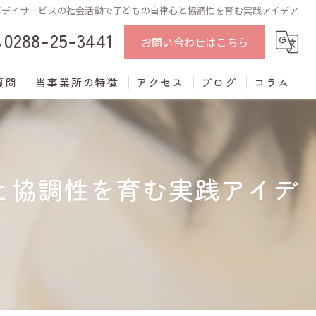
等デイサービスの社会活動で子どもの自律心と協調性を育む実践アイデア
0288-25-3441
お問い合わせはこちら
質問
当事業所の特徴
アクセス
ブログ
コラム
中学生
学習支援
と協調性を育む実践アイデ
進学支援
発達障がい
不登校