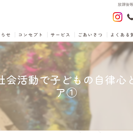
放課後
知らせ
コンセプト
サービス
ごあいさつ
よくある
社会活動で子どもの自律心
ア①