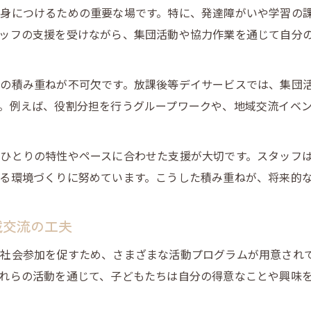
放課後等デイサービスで子どもが挑戦できる活動内容
身につけるための重要な場です。特に、発達障がいや学習の
自律心向上を目指す放課後等デイサービスの支援方法
ッフの支援を受けながら、集団活動や協力作業を通じて自分
協調性を伸ばす放課後等デイサービスの工夫
放課後等デイサービスで協調性を育てる実践ポイント
の積み重ねが不可欠です。放課後等デイサービスでは、集団
集団支援を活用した放課後等デイサービスの活動内容
。例えば、役割分担を行うグループワークや、地域交流イベ
放課後等デイサービスの協調性支援プログラム
協力体験が生まれる放課後等デイサービスの仕掛け
ひとりの特性やペースに合わせた支援が大切です。スタッフ
活動を通じたコミュニケーションの促進
る環境づくりに努めています。こうした積み重ねが、将来的
域交流の工夫
社会参加を促すため、さまざまな活動プログラムが用意され
れらの活動を通じて、子どもたちは自分の得意なことや興味