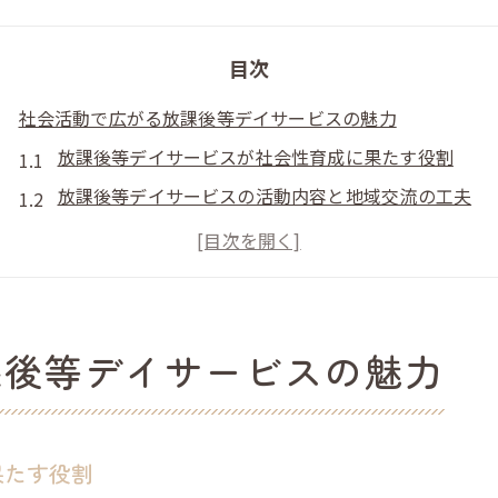
目次
社会活動で広がる放課後等デイサービスの魅力
放課後等デイサービスが社会性育成に果たす役割
放課後等デイサービスの活動内容と地域交流の工夫
子どもの成長を支える放課後等デイサービスの価値
放課後等デイサービスで実践する社会参加プログラム
放課後等デイサービスにおける活動の展開方法
子どもの自律心を育てる活動プログラム実例
課後等デイサービスの魅力
放課後等デイサービスでの自律心養成プログラム紹介
放課後等デイサービス 活動プログラムの実践例
子どもの主体性を引き出す放課後等デイサービスの工
果たす役割