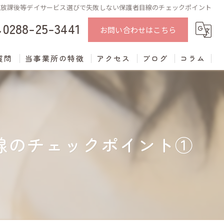
放課後等デイサービス選びで失敗しない保護者目線のチェックポイント
0288-25-3441
お問い合わせはこちら
質問
当事業所の特徴
アクセス
ブログ
コラム
中学生
学習支援
線のチェックポイント①
進学支援
発達障がい
不登校