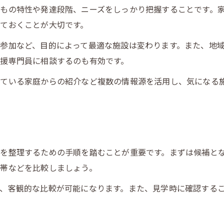
放課後等デイサービスの支援内容を比較する視点
もの特性や発達段階、ニーズをしっかり把握することです。
子どもの反応で分かる放課後等デイサービス選び
ておくことが大切です。
放課後デイサービス見学時の比較ポイント
参加など、目的によって最適な施設は変わります。また、地
放課後等デイサービス見学で注目すべきポイント
援専門員に相談するのも有効です。
見学時の質問で分かる放課後等デイサービスの質
している家庭からの紹介など複数の情報源を活用し、気になる
放課後等デイサービス見学はいつから始めるべきか
施設見学で放課後等デイサービスの雰囲気を確認
放課後等デイサービスの安全対策
を整理するための手順を踏むことが重要です。まずは候補と
帯などを比較しましょう。
、客観的な比較が可能になります。また、見学時に確認する