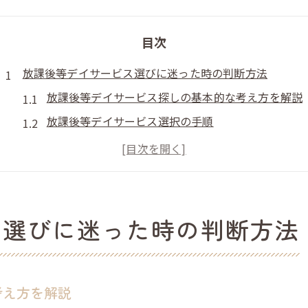
目次
放課後等デイサービス選びに迷った時の判断方法
放課後等デイサービス探しの基本的な考え方を解説
放課後等デイサービス選択の手順
保護者目線で重視すべき要素
放課後等デイサービス選びの際の比較ポイント
放課後等デイサービスを選ぶ際の体験談と傾向
子どもに合う放課後等デイサービス探し
ス選びに迷った時の判断方法
子どもの特性に合う放課後等デイサービスの見極め
グレーゾーン対応の放課後等デイサービス活用法
個別支援が充実した放課後等デイサービスの特徴
考え方を解説