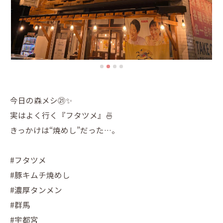
今日の森メシ㉑✨
実はよく行く『フタツメ』🍜
きっかけは“焼めし”だった…。
#フタツメ
#豚キムチ焼めし
#濃厚タンメン
#群馬
#宇都宮