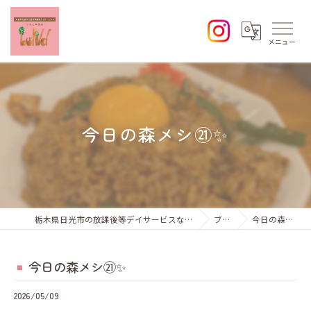
今日の森メシ㉑✨
栃木県日光市の放課後等デイサービスならひなた学習会Lund
ブログ
今日の森メシ㉑✨
今日の森メシ㉑✨
2026/05/09