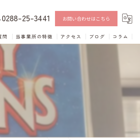
0288-25-3441
お問い合わせはこちら
質問
当事業所の特徴
アクセス
ブログ
コラム
中学生
学習支援
進学支援
発達障がい
不登校