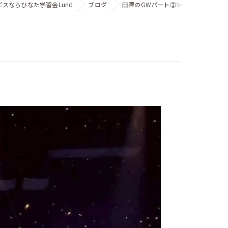
スならひなた学習会Lund
ブログ
田澤のGWパート②✨️