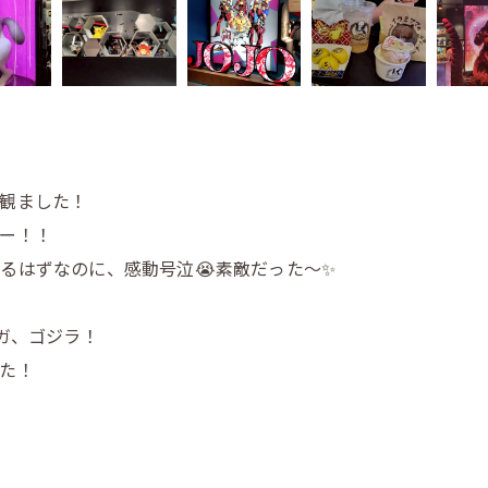
観ました！
ー！！
はずなのに、感動号泣😭素敵だった〜✨️
ガ、ゴジラ！
た！