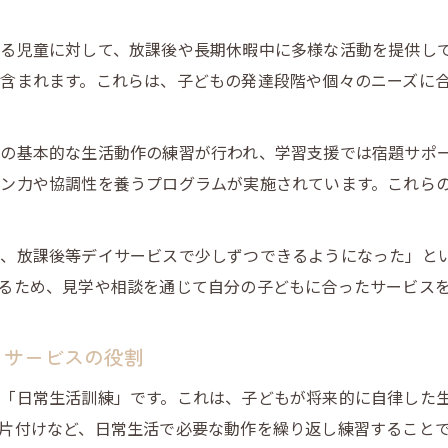
放課後等デイサービスで実現する安心の居場所づくり
日々の放課後等デイサービス活動が与える影響
る児童に対して、放課後や長期休暇中に多様な活動を提供し
放課後等デイサービスの現場で大切にされていること
含まれます。これらは、子どもの発達段階や個々のニーズに
放課後等デイサービスでの活動例と支援の流れ
放課後等デイサービスで行われる代表的な活動例
の基本的な生活動作の練習が行われ、学習支援では宿題サポ
個別支援計画に基づく放課後等デイサービスの進め方
ン力や協調性を養うプログラムが実施されています。これら
放課後等デイサービスでの活動の一日の流れを解説
放課後等デイサービス活動の流れと成果のポイント
が、放課後等デイサービスで少しずつできるようになった」と
放課後等デイサービスでよくある1日のスケジュール
るため、見学や相談を通じて自分の子どもに合ったサービス
イサービスの役割
「日常生活訓練」です。これは、子どもが将来的に自律した
片付けなど、日常生活で必要な動作を繰り返し練習すること