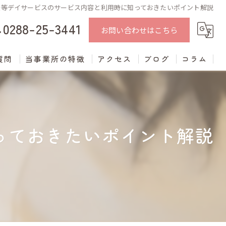
後等デイサービスのサービス内容と利用時に知っておきたいポイント解説
0288-25-3441
お問い合わせはこちら
質問
当事業所の特徴
アクセス
ブログ
コラム
中学生
学習支援
っておきたいポイント解説
進学支援
発達障がい
不登校