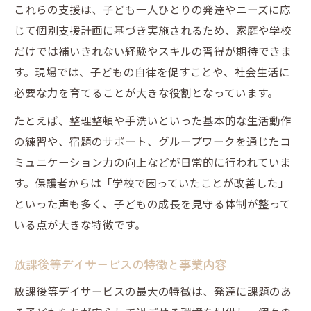
これらの支援は、子ども一人ひとりの発達やニーズに応
較
じて個別支援計画に基づき実施されるため、家庭や学校
放課後等デイサービスの療育を解説
だけでは補いきれない経験やスキルの習得が期待できま
放課後等デイサービスと学童の支援内容比
す。現場では、子どもの自律を促すことや、社会生活に
較
必要な力を育てることが大きな役割となっています。
放課後等デイサービスの療育の目的
たとえば、整理整頓や手洗いといった基本的な生活動作
放課後等デイサービスで得られる独自支援
の練習や、宿題のサポート、グループワークを通じたコ
放課後等デイサービスと他サービスの違い
ミュニケーション力の向上などが日常的に行われていま
を整理
す。保護者からは「学校で困っていたことが改善した」
といった声も多く、子どもの成長を見守る体制が整って
いる点が大きな特徴です。
放課後等デイサービスの特徴と事業内容
放課後等デイサービスの最大の特徴は、発達に課題のあ