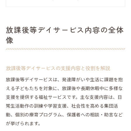
放課後等デイサービスはどんな施設か
放課後等デイサービスでできること
放課後等デイサービスの提供サービスの流
放課後等デイサービス内容の全体
れ
像
日常生活支援や集団活動の具体例
放課後等デイサービスの日常生活支援とは
放課後等デイサービスによる集団活動例と
放課後等デイサービスの支援内容と役割を解説
意義
放課後等デイサービスは、発達障がいや生活に課題を抱
放課後等デイサービスで学ぶ生活訓練の実
える子どもたちを対象に、放課後や長期休暇中に多様な
際
支援を提供する福祉サービスです。主な支援内容は、日
放課後等デイサービスの集団活動で育つ力
常生活動作の訓練や学習支援、社会性を高める集団活
放課後等デイサービスの一日の流れとプロ
動、個別の療育プログラム、保護者への相談・助言など
グラム
が挙げられます。
放課後等デイサービスとその他サービスとの比