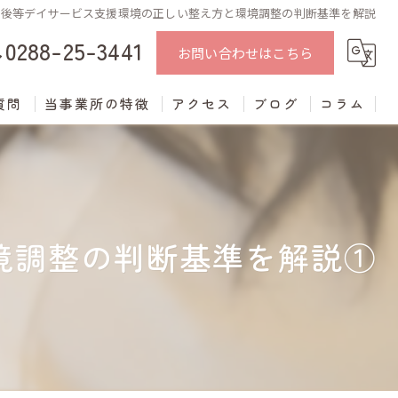
課後等デイサービス支援環境の正しい整え方と環境調整の判断基準を解説
0288-25-3441
お問い合わせはこちら
質問
当事業所の特徴
アクセス
ブログ
コラム
中学生
学習支援
境調整の判断基準を解説①
進学支援
発達障がい
不登校