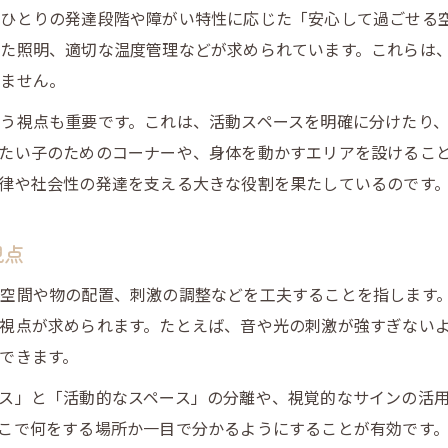
現場で使える環境調整具体例の紹介
ひとりの発達段階や障がい特性に応じた「安心して過ごせる
支援内容に合わせた放課後等デイサービス環境調整
た照明、適切な温度管理などが求められています。これらは
子どもが安心できる支援環境の工夫ポイント
せません。
子どもが安心できる放課後等デイサービスの工夫
う視点も重要です。これは、活動スペースを明確に分けたり
支援環境で配慮したい視覚的・空間的要素
たい子のためのコーナーや、身体を動かすエリアを設けるこ
律や社会性の発達を支える大きな役割を果たしているのです
放課後等デイサービスの静養スペース活用術
安心感を高める支援環境の整え方
視点
日常場面での環境調整の具体的ポイント
空間や物の配置、刺激の調整などを工夫することを指します
視点が求められます。たとえば、音や光の刺激が強すぎない
できます。
ス」と「活動的なスペース」の分離や、視覚的なサインの活
こで何をする場所か一目で分かるようにすることが有効です