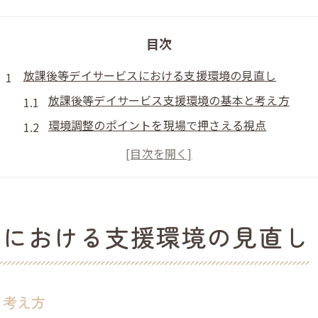
目次
放課後等デイサービスにおける支援環境の見直し
放課後等デイサービス支援環境の基本と考え方
環境調整のポイントを現場で押さえる視点
放課後等デイサービスガイドラインの最新動向
5領域を踏まえた支援環境見直しの実際
子どもが安心できる放課後等デイサービスの条件
5領域で考える放課後等デイサービスの支援環境
スにおける支援環境の見直し
放課後等デイサービス5領域の具体例と活用法
アセスメントを支援環境に活かす方法
ガイドライン基準で見る環境調整のポイント
と考え方