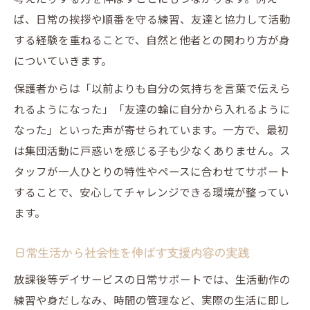
日常生活を豊かにする実践的なサポート方法
ば、日常の挨拶や順番を守る練習、友達と協力して活動
放課後等デイサービスの生活サポート事例
する経験を重ねることで、自然と他者との関わり方が身
についていきます。
実践的な支援内容で自律をサポートする方
法
保護者からは「以前よりも自分の気持ちを言葉で伝えら
家庭でも活かせる放課後等デイサービスの
れるようになった」「友達の輪に自分から入れるように
工夫
なった」といった声が寄せられています。一方で、最初
放課後等デイサービスの資格者による実践
は集団活動に戸惑いを感じる子も少なくありません。ス
例
タッフが一人ひとりの特性やペースに合わせてサポート
することで、安心してチャレンジできる環境が整ってい
日常生活を彩る具体的な支援内容の紹介
ます。
日常生活から社会性を伸ばす支援内容の実践
放課後等デイサービスの日常サポートでは、生活動作の
練習や身だしなみ、時間の管理など、実際の生活に即し