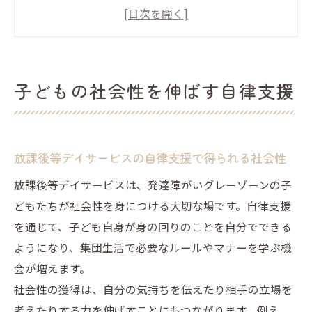
日常生活から社会性を伸ばす支援内容の実
践
地域交流で広がる放課後等デイサービスの
役割
子どもの社会性を伸ばす自律支援
自律支援がグレーゾーン児童に与える影響
社会性を育てる活動と放課後等デイサービ
スの強み
放課後等デイサービスの自律支援で得られる社会性
放課後等デイサービスの生活スキルを伸ばす支
援
放課後等デイサービスは、発達障がいグレーゾーンの子
どもたちが社会性を身につける大切な場です。自律支援
放課後等デイサービスの支援内容
を通じて、子ども自身が身の回りのことを自分でできる
サービス内容の違いと選ぶ際の注意点
ようになり、集団生活で必要なルールやマナーを学ぶ機
支援内容がもたらす日常生活への効果
会が増えます。
放課後等デイサービスの療育支援
社会性の獲得は、自分の気持ちを伝えたり相手の立場を
安心できる支援内容の見極めポイント
考えたりする力を伸ばすことにもつながります。例え