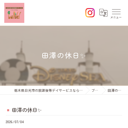
田澤の休日✨️
栃木県日光市の放課後等デイサービスならひなた学習会Lund
ブログ
田澤の休日✨️
田澤の休日✨️
2026/07/04