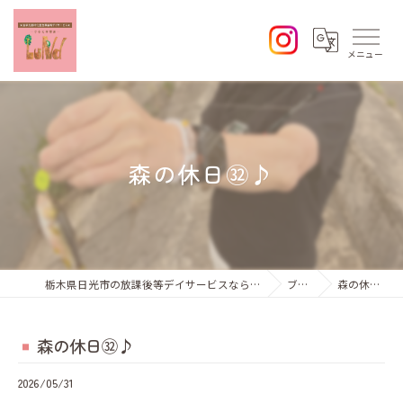
森の休日㉜♪
栃木県日光市の放課後等デイサービスならひなた学習会Lund
ブログ
森の休日㉜♪
森の休日㉜♪
2026/05/31