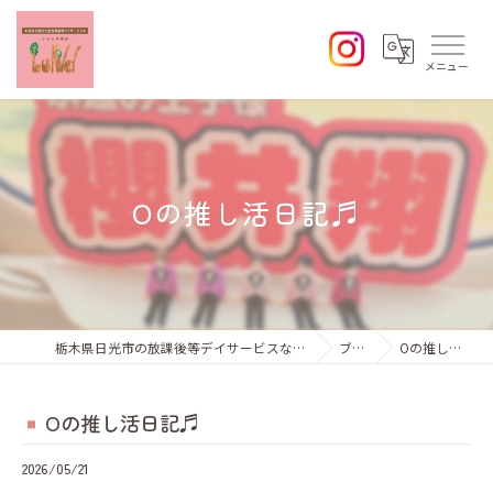
Oの推し活日記♬
栃木県日光市の放課後等デイサービスならひなた学習会Lund
ブログ
Oの推し活日記♬
Oの推し活日記♬
2026/05/21