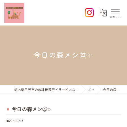
今日の森メシ㉓✨
栃木県日光市の放課後等デイサービスならひなた学習会Lund
ブログ
今日の森メシ㉓✨
今日の森メシ㉓✨
2026/05/17