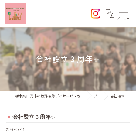
会社設立３周年✨
栃木県日光市の放課後等デイサービスならひなた学習会Lund
ブログ
会社設立３周年✨
会社設立３周年✨
2026/05/11