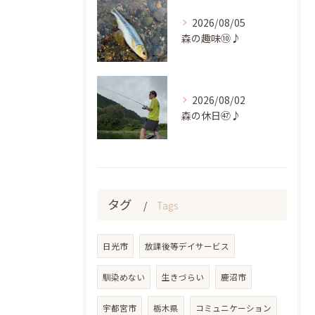
2026/08/05
森の趣味⑩♪
2026/08/02
森の休日㊼♪
タグ
Tags
日光市
放課後等デイサービス
馴染めない
生きづらい
鹿沼市
宇都宮市
栃木県
コミュニケーション