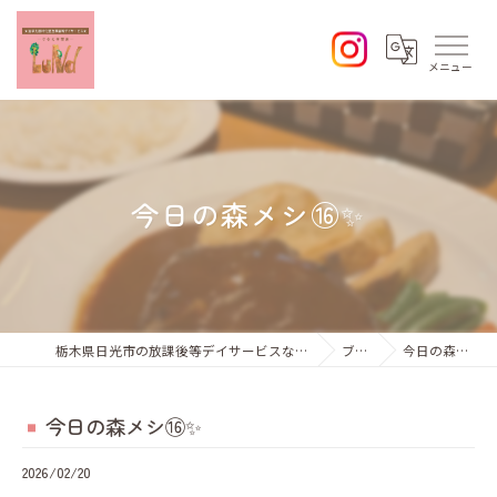
今日の森メシ⑯✨
栃木県日光市の放課後等デイサービスならひなた学習会Lund
ブログ
今日の森メシ⑯✨
今日の森メシ⑯✨
2026/02/20