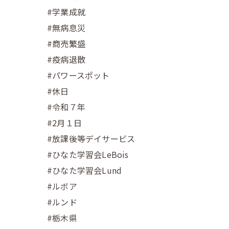
#学業成就
#無病息災
#商売繁盛
#疫病退散
#パワースポット
#休日
#令和７年
#2月１日
#放課後等デイサービス
#ひなた学習会LeBois
#ひなた学習会Lund
#ルボア
#ルンド
#栃木県