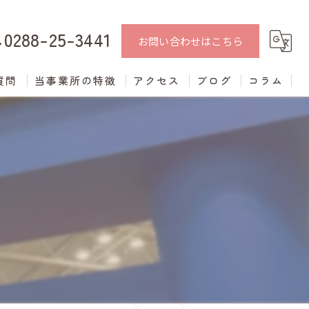
0288-25-3441
お問い合わせはこちら
質問
当事業所の特徴
アクセス
ブログ
コラム
中学生
学習支援
進学支援
発達障がい
不登校