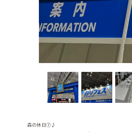
森の休日⑦♪