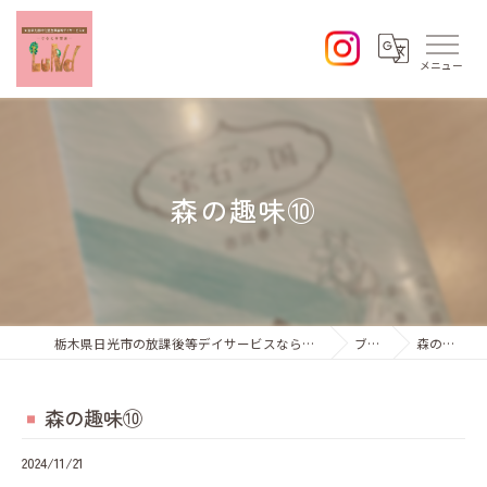
森の趣味⑩
栃木県日光市の放課後等デイサービスならひなた学習会Lund
ブログ
森の趣味⑩
森の趣味⑩
2024/11/21