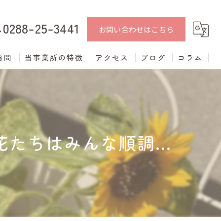
0288-25-3441
お問い合わせはこちら
質問
当事業所の特徴
アクセス
ブログ
コラム
中学生
学習支援
たちはみんな順調...
進学支援
発達障がい
不登校